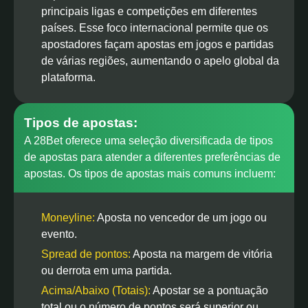
principais ligas e competições em diferentes
países. Esse foco internacional permite que os
apostadores façam apostas em jogos e partidas
de várias regiões, aumentando o apelo global da
plataforma.
Tipos de apostas:
A 28Bet oferece uma seleção diversificada de tipos
de apostas para atender a diferentes preferências de
apostas. Os tipos de apostas mais comuns incluem:
Moneyline:
Aposta no vencedor de um jogo ou
evento.
Spread de pontos:
Aposta na margem de vitória
ou derrota em uma partida.
Acima/Abaixo (Totais):
Apostar se a pontuação
total ou o número de pontos será superior ou