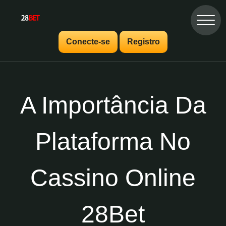
Conecte-se
Registro
A Importância Da
Plataforma No
Cassino Online
28Bet