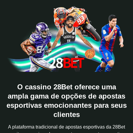
O cassino 28Bet oferece uma
ampla gama de opções de apostas
esportivas emocionantes para seus
clientes
A plataforma tradicional de apostas esportivas da 28Bet