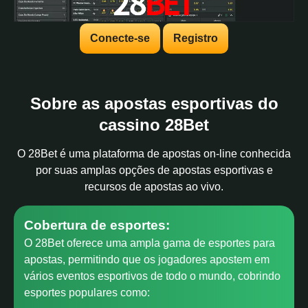
Conecte-se
Registro
Sobre as apostas esportivas do
cassino 28Bet
O 28Bet é uma plataforma de apostas on-line conhecida
por suas amplas opções de apostas esportivas e
recursos de apostas ao vivo.
Cobertura de esportes:
O 28Bet oferece uma ampla gama de esportes para
apostas, permitindo que os jogadores apostem em
vários eventos esportivos de todo o mundo, cobrindo
esportes populares como: