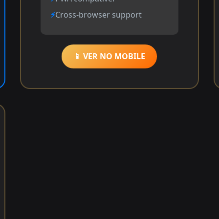
Cross-browser support
📱 VER NO MOBILE