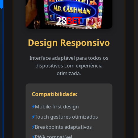
Design Responsivo
Interface adaptável para todos os
dispositivos com experiência
otimizada.
Compatibilidade:
Mobile-first design
Touch gestures otimizados
Breakpoints adaptativos
PWA compatível