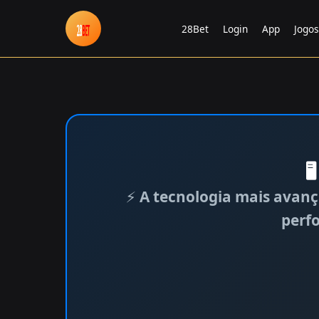
28Bet
Login
App
Jogos

⚡
A tecnologia mais avanç
perf