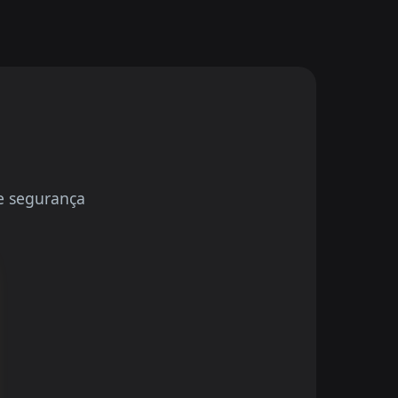
e segurança