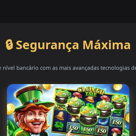
🔒 Segurança Máxima
e nível bancário com as mais avançadas tecnologias d