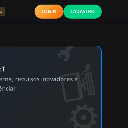
LOGIN
CADASTRO
ma
tT
erna, recursos inovadores e
ência!