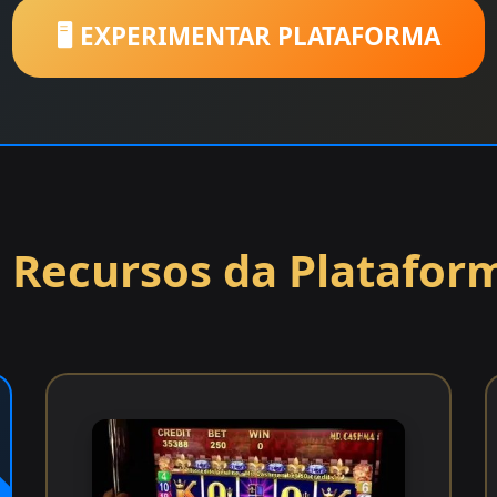
🖥️ EXPERIMENTAR PLATAFORMA
️ Recursos da Platafor