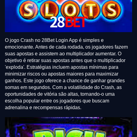
O jogo Crash no 28Bet Login App é simples e
emocionante. Antes de cada rodada, os jogadores fazem
suas apostas e assistem ao multiplicador aumentar. O
objetivo é retirar suas apostas antes que o multiplicador
'exploda'. Estratégias incluem apostas mínimas para
minimizar riscos ou apostas maiores para maximizar
ganhos. Este jogo oferece a chance de ganhar grandes
somas em segundos. Com a volatilidade do Crash, as
oportunidades de vitória são altas, tornando-o uma
escolha popular entre os jogadores que buscam
adrenalina e recompensas rápidas.