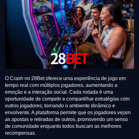
O Crash no 28Bet oferece uma experiência de jogo em
tempo real com múltiplos jogadores, aumentando a
emoção e a interação social. Cada rodada é uma
oportunidade de competir e compartilhar estratégias com
outros jogadores, tornando o ambiente dinâmico e
envolvente. A plataforma permite que os jogadores vejam
as apostas e retiradas de outros, promovendo um senso
de comunidade enquanto todos buscam as melhores
recompensas.