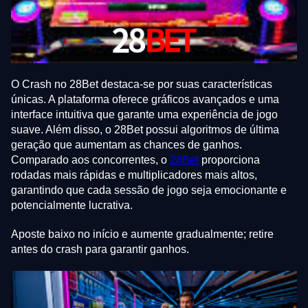
O Crash no 28Bet destaca-se por suas características
únicas. A plataforma oferece gráficos avançados e uma
interface intuitiva que garante uma experiência de jogo
suave. Além disso, o 28Bet possui algoritmos de última
geração que aumentam as chances de ganhos.
Comparado aos concorrentes, o
28Bet
proporciona
rodadas mais rápidas e multiplicadores mais altos,
garantindo que cada sessão de jogo seja emocionante e
potencialmente lucrativa.
Aposte baixo no início e aumente gradualmente; retire
antes do crash para garantir ganhos.