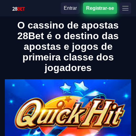
Entrar
Registrar-se
O cassino de apostas
28Bet é o destino das
apostas e jogos de
primeira classe dos
jogadores