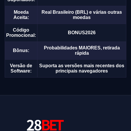
Moeda
Real Brasileiro (BRL) e várias outras
Aceita:
moedas
Código
BONUS2026
Promocional:
Probabilidades MAIORES, retirada
Bônus:
rápida
Versão de
Suporta as versões mais recentes dos
Software:
principais navegadores