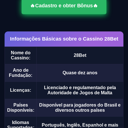
🔥Cadastro e obter Bônus🔥
Informações Básicas sobre o Cassino 28Bet
Nome do
28Bet
Cassino:
Ano de
Quase dez anos
Fundação:
Licenciado e regulamentado pela
Licenças:
Autoridade de Jogos de Malta
Países
Disponível para jogadores do Brasil e
Disponíveis:
diversos outros países
Idiomas
Português, Inglês, Espanhol e mais
Suportados: