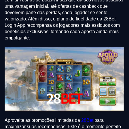
uma vantagem inicial, até ofertas de cashback que
devolvem parte das perdas, cada jogador se sente
valorizado. Além disso, o plano de fidelidade da 28Bet
Login App recompensa os jogadores mais assíduos com
benefícios exclusivos, tornando cada aposta ainda mais
empolgante.
Aproveite as promoções limitadas da
28Bet
para
maximizar suas recompensas. Este é o momento perfeito