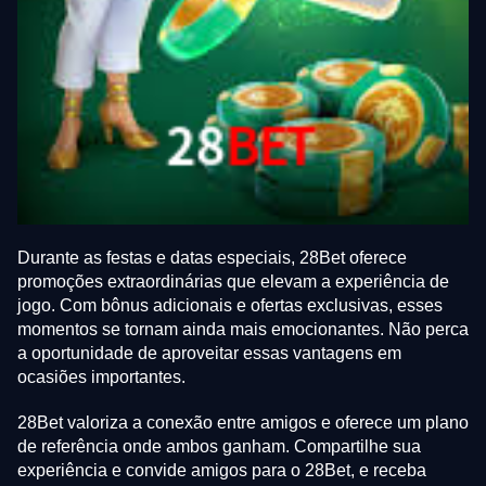
Durante as festas e datas especiais, 28Bet oferece
promoções extraordinárias que elevam a experiência de
jogo. Com bônus adicionais e ofertas exclusivas, esses
momentos se tornam ainda mais emocionantes. Não perca
a oportunidade de aproveitar essas vantagens em
ocasiões importantes.
28Bet valoriza a conexão entre amigos e oferece um plano
de referência onde ambos ganham. Compartilhe sua
experiência e convide amigos para o 28Bet, e receba