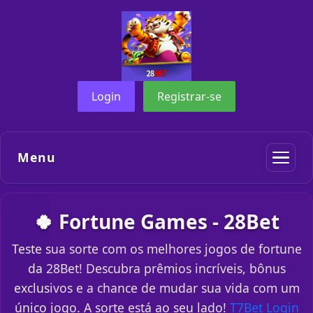
Login
Registrar-se
Menu
🍀 Fortune Games - 28Bet
Teste sua sorte com os melhores jogos de fortune
da 28Bet! Descubra prêmios incríveis, bônus
exclusivos e a chance de mudar sua vida com um
único jogo. A sorte está ao seu lado!
T7Bet Login