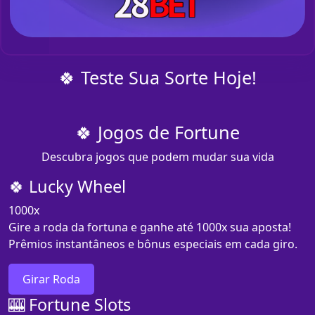
🍀 Teste Sua Sorte Hoje!
🍀 Jogos de Fortune
Descubra jogos que podem mudar sua vida
🍀 Lucky Wheel
1000x
Gire a roda da fortuna e ganhe até 1000x sua aposta!
Prêmios instantâneos e bônus especiais em cada giro.
Girar Roda
🎰 Fortune Slots