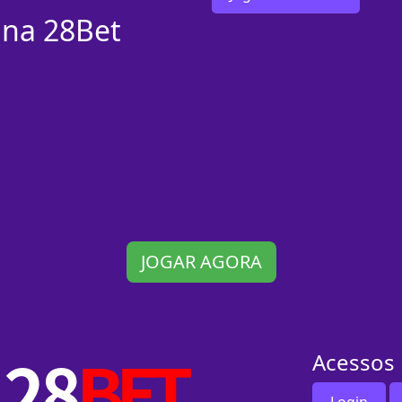
 na 28Bet
JOGAR AGORA
Acessos