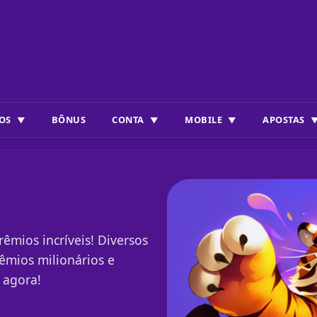
OS
BÔNUS
CONTA
MOBILE
APOSTAS
rêmios incríveis! Diversos
rêmios milionários e
 agora!