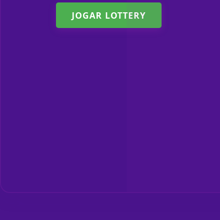
JOGAR LOTTERY