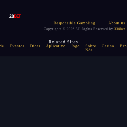
Responsible Gambling
About us
Copyrights © 2026 All Rights Reserved by
330bet
Related Sites
de
Eventos
Dicas
Aplicativo
Jogo
Sobre
Casino
Esp
Nós