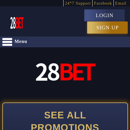
24*7 Support
Facebook
Email
LOGIN
SIGN UP
Menu
SEE ALL
PROMOTIONS