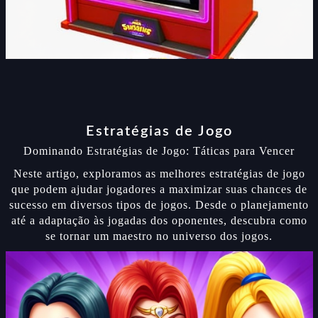
Estratégias de Jogo
Dominando Estratégias de Jogo: Táticas para Vencer
Neste artigo, exploramos as melhores estratégias de jogo
que podem ajudar jogadores a maximizar suas chances de
sucesso em diversos tipos de jogos. Desde o planejamento
até a adaptação às jogadas dos oponentes, descubra como
se tornar um maestro no universo dos jogos.