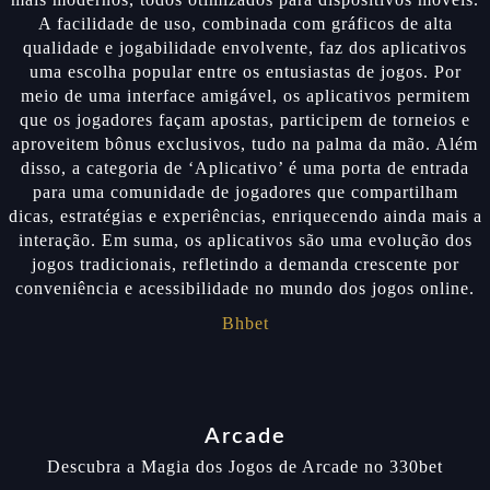
A facilidade de uso, combinada com gráficos de alta
qualidade e jogabilidade envolvente, faz dos aplicativos
uma escolha popular entre os entusiastas de jogos. Por
meio de uma interface amigável, os aplicativos permitem
que os jogadores façam apostas, participem de torneios e
aproveitem bônus exclusivos, tudo na palma da mão. Além
disso, a categoria de ‘Aplicativo’ é uma porta de entrada
para uma comunidade de jogadores que compartilham
dicas, estratégias e experiências, enriquecendo ainda mais a
interação. Em suma, os aplicativos são uma evolução dos
jogos tradicionais, refletindo a demanda crescente por
conveniência e acessibilidade no mundo dos jogos online.
Bhbet
Arcade
Descubra a Magia dos Jogos de Arcade no 330bet