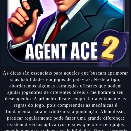
As dicas são essenciais para aqueles que buscam aprimorar
suas habilidades em jogos de palavras. Neste artigo,
abordaremos algumas estratégias eficazes que podem
ajudar jogadores de diferentes níveis a melhorarem seu
desempenho. A primeira dica é sempre ler atentamente as
regras do jogo, pois compreender as mecânicas é
fundamental para maximizar sua pontuação. Além disso,
praticar regularmente pode fazer uma grande diferença;
existem diversos aplicativos e sites que oferecem jogos
semelhantes para treinar suas habilidades. Outra estratégia