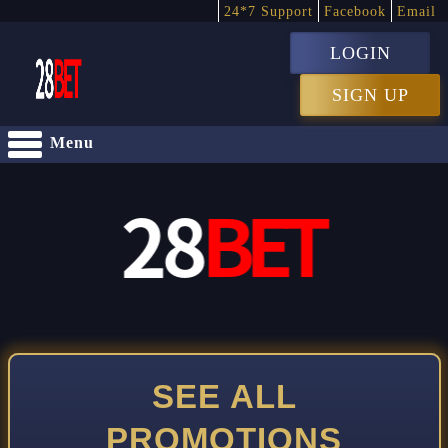
24*7 Support
Facebook
Email
LOGIN
SIGN UP
Menu
SEE ALL
PROMOTIONS