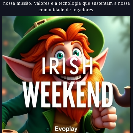
nossa missão, valores e a tecnologia que sustentam a nossa
comunidade de jogadores.