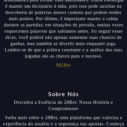
é manter um dicionário à mão, pois isso pode auxiliar na
descoberta de palavras menos comuns que podem render
mais pontos. Por último, é importante manter a calma
durante as partidas; em situações de pressão, muitas vezes
esquecemos palavras que sabíamos antes. Ao seguir essas
dicas, você poderá não apenas aumentar suas chances de
ganhar, mas também se divertir mais enquanto joga.
Lembre-se de que a prática constante e a análise das suas
jogadas são as chaves para o sucesso.
882Bet
Sobre Nós
Descubra a Essência do 28Bet: Nossa História e
Compromissos
Saiba mais sobre o 28Bet, uma plataforma que valoriza a
experiência do usuário e a segurança nas apostas. Conheça