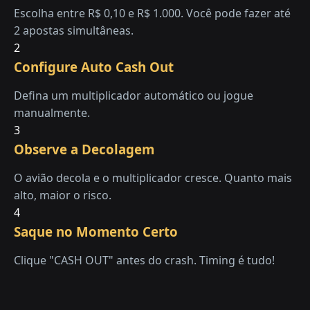
Escolha entre R$ 0,10 e R$ 1.000. Você pode fazer até
2 apostas simultâneas.
2
Configure Auto Cash Out
Defina um multiplicador automático ou jogue
manualmente.
3
Observe a Decolagem
O avião decola e o multiplicador cresce. Quanto mais
alto, maior o risco.
4
Saque no Momento Certo
Clique "CASH OUT" antes do crash. Timing é tudo!