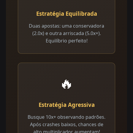
Estratégia Equilibrada
Duas apostas: uma conservadora
(2.0x) e outra arriscada (5.0x+).
Equilíbrio perfeito!
🔥
Estratégia Agressiva
Busque 10x+ observando padrões.
Após crashes baixos, chances de
alto multiplicador aumentam!