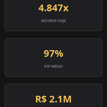
4.847x
RECORDE HOJE
97%
RTP MÉDIO
R$ 2.1M