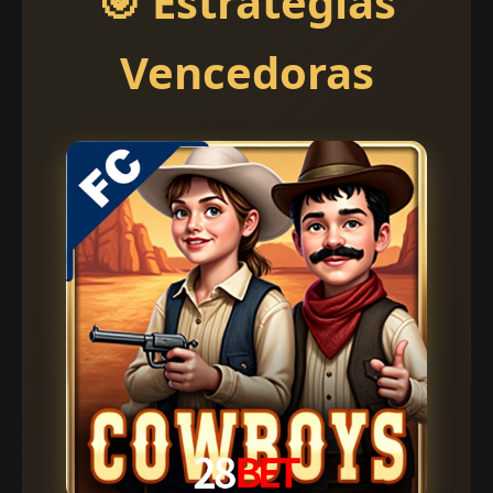
🎯 Estratégias
Vencedoras