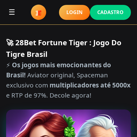
☰
LOGIN
CADASTRO
🚀 28Bet Fortune Tiger : Jogo Do
Tigre Brasil
⚡
Os jogos mais emocionantes do
Brasil!
Aviator original, Spaceman
exclusivo com
multiplicadores até 5000x
e RTP de 97%. Decole agora!