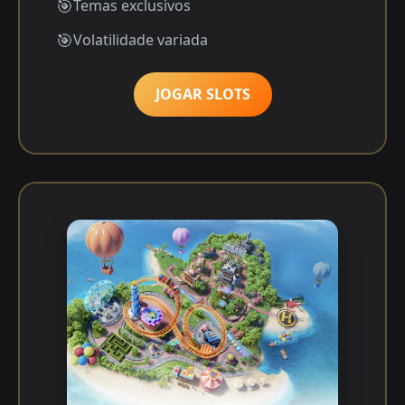
Temas exclusivos
Volatilidade variada
JOGAR SLOTS