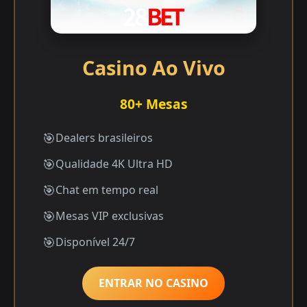
Casino Ao Vivo
80+ Mesas
Dealers brasileiros
Qualidade 4K Ultra HD
Chat em tempo real
Mesas VIP exclusivas
Disponível 24/7
ENTRAR NO CASINO