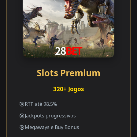
Slots Premium
320+ Jogos
RTP até 98.5%
Jackpots progressivos
Megaways e Buy Bonus