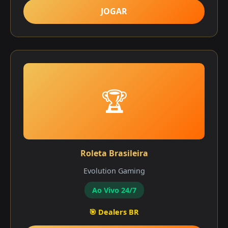
JOGAR
🏆
Roleta Brasileira
Evolution Gaming
Ao Vivo 24/7
🎯 Dealers BR