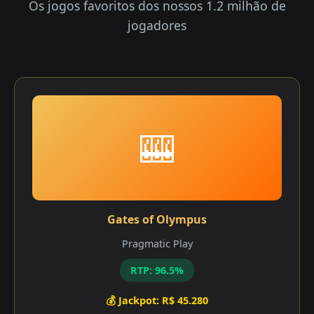
Os jogos favoritos dos nossos 1.2 milhão de
jogadores
🎰
Gates of Olympus
Pragmatic Play
RTP: 96.5%
💰 Jackpot: R$ 45.280