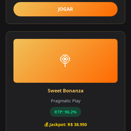
JOGAR
🍭
Sweet Bonanza
Pragmatic Play
RTP: 96.2%
💰 Jackpot: R$ 38.950