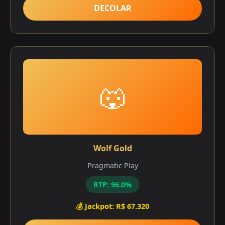
DECOLAR
🐺
Wolf Gold
Pragmatic Play
RTP: 96.0%
💰 Jackpot: R$ 67.320