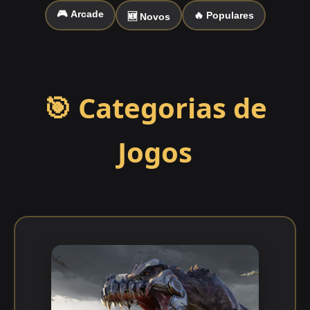
🎮 Arcade
🔥 Populares
🆕 Novos
🎯 Categorias de
Jogos