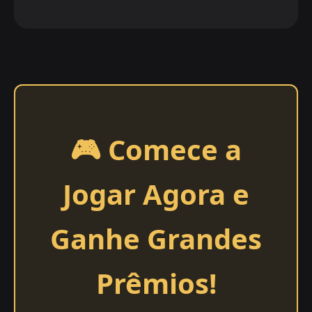
🎮 Comece a
Jogar Agora e
Ganhe Grandes
Prêmios!