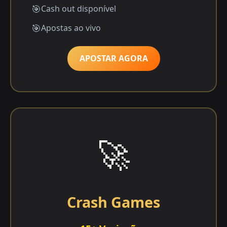
Cash out disponível
Apostas ao vivo
APOSTAR AGORA
🚀
Crash Games