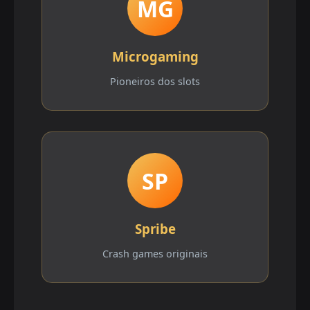
MG
Microgaming
Pioneiros dos slots
SP
Spribe
Crash games originais