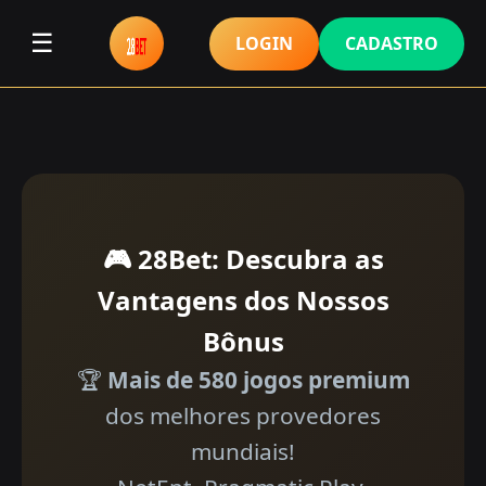
☰
LOGIN
CADASTRO
🎮 28Bet: Descubra as
Vantagens dos Nossos
Bônus
🏆
Mais de 580 jogos premium
dos melhores provedores
mundiais!