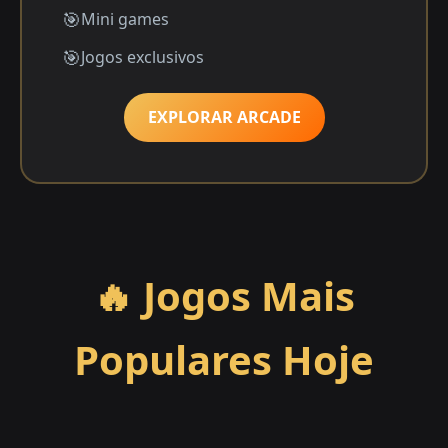
Mini games
Jogos exclusivos
EXPLORAR ARCADE
🔥 Jogos Mais
Populares Hoje