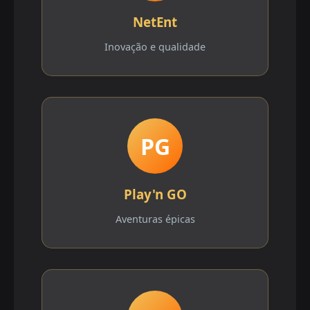
NetEnt
Inovação e qualidade
PG
Play'n GO
Aventuras épicas